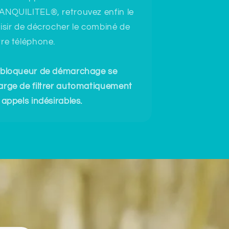
ANQUILITEL®, retrouvez enfin le
aisir de décrocher le combiné de
tre téléphone.
 bloqueur de démarchage se
arge de filtrer automatiquement
 appels indésirables.