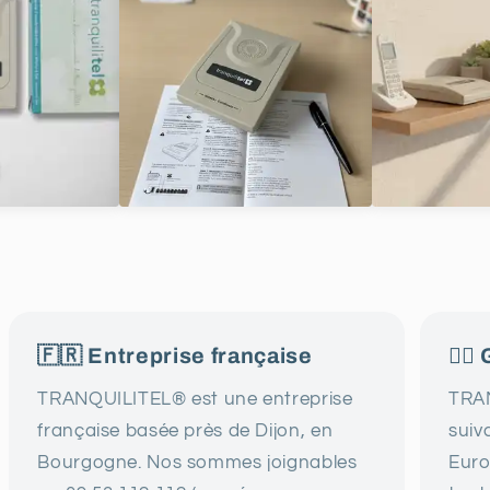
l
o
n
n
e
l
🇫🇷 Entreprise française
👍🏻
TRANQUILITEL® est une entreprise
TRAN
française basée près de Dijon, en
suiv
Bourgogne. Nos sommes joignables
Eur