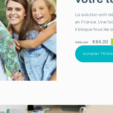
La solution anti-
en France. Une foi
il bloque tous les 
P
P
€64,00
€85,00
r
r
Acheter TRAN
i
i
x
x
h
p
a
r
b
o
i
m
t
o
u
t
e
i