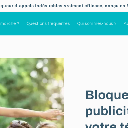
oqueur d’appels indésirables vraiment efficace, conçu en 
marche ?
Questions fréquentes
Qui sommes-nous ?
Ac
Bloque
publici
votre t