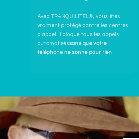
Avec TRANQUILITEL®, vous êtes
vraiment protégé contre les centres
d'appel. Il bloque tous les appels
automatisés
sans que votre
téléphone ne sonne pour rien
.