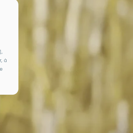
],
r, à
ne