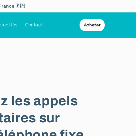
France 🇫🇷
tualités
Contact
Acheter
z les appels
taires sur
éléphone fixe