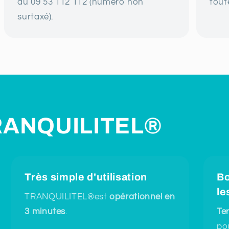
au 09 53 112 112 (numéro non
tout
surtaxé).
TRANQUILITEL®
Très simple d'utilisation
Bo
le
TRANQUILITEL®est
opérationnel en
3 minutes
.
Ter
po