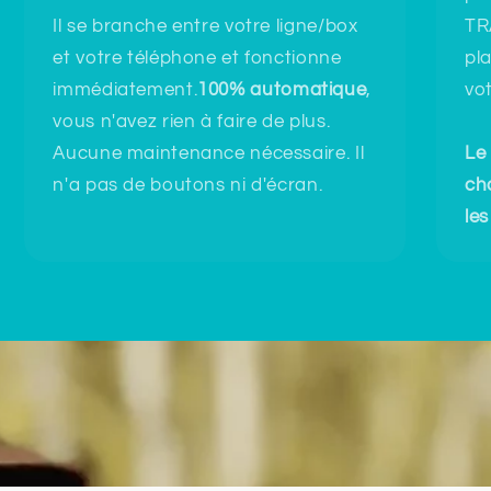
Il se branche entre votre ligne/box
TR
et votre téléphone et fonctionne
pl
immédiatement.
100% automatique
,
vo
vous n'avez rien à faire de plus.
Aucune maintenance nécessaire. Il
Le
n'a pas de boutons ni d'écran.
ch
les