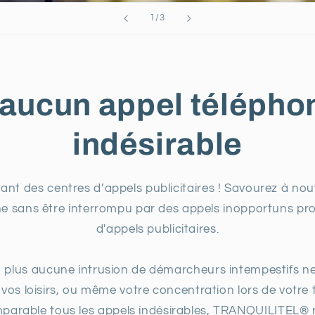
de
1
/
3
 aucun appel télépho
indésirable
nt des centres d’appels publicitaires ! Savourez à nouv
nne sans être interrompu par des appels inopportuns pr
d'appels publicitaires.
lus aucune intrusion de démarcheurs intempestifs ne
s loisirs, ou même votre concentration lors de votre tr
mparable tous les appels indésirables, TRANQUILITEL® r