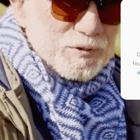
D
tou
é