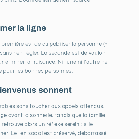
 amis. L’outil de lien devient source
mer la ligne
 première est de culpabiliser la personne («
sans rien régler. La seconde est de vouloir
r éliminer la nuisance. Ni l’une ni l’autre ne
ble pour les bonnes personnes.
 bienvenus sonnent
irables sans toucher aux appels attendus.
e avant la sonnerie, tandis que la famille
e
retrouve alors un réflexe serein : si le
er. Le lien social est préservé, débarrassé