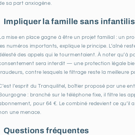
de sa part anxiogène.
Impliquer la famille sans infantili
La mise en place gagne à être un projet familial : un pro
les numéros importants, explique le principe. L’aîné re
délesté des appels qui le tourmentaient. À noter qu’à p
consentement sera interdit — une protection légale bien
fraudeurs, contre lesquels le filtrage reste la meilleure 
C’est l’esprit du Tranquilitel, boîtier proposé par une 
Bourgogne : branché sur le téléphone fixe, il filtre les a
abonnement, pour 64 €. Le combiné redevient ce qu’il a t
non une menace.
Questions fréquentes