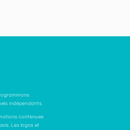
 programmons
nels indépendants.
rmations contenues
vis. Les logos et