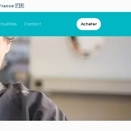
France 🇫🇷
tualités
Contact
Acheter