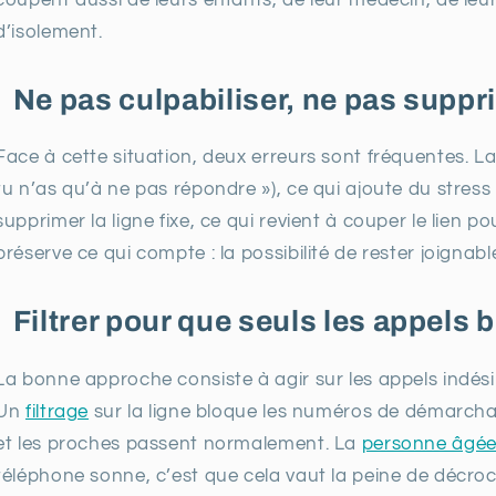
coupent aussi de leurs enfants, de leur médecin, de leurs
d’isolement.
Ne pas culpabiliser, ne pas suppri
Face à cette situation, deux erreurs sont fréquentes. La
tu n’as qu’à ne pas répondre »), ce qui ajoute du stress 
supprimer la ligne fixe, ce qui revient à couper le lien pou
préserve ce qui compte : la possibilité de rester joigna
Filtrer pour que seuls les appels
La bonne approche consiste à agir sur les appels indés
Un
filtrage
sur la ligne bloque les numéros de démarchag
et les proches passent normalement. La
personne âgé
téléphone sonne, c’est que cela vaut la peine de décroch