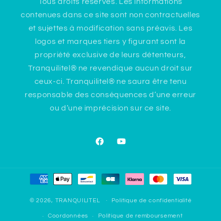
Tous droits réservés. Les informations
contenues dans ce site sont non contractuelles
et sujettes à modification sans préavis. Les
logos et marques tiers y figurant sont la
propriété exclusive de leurs détenteurs,
Tranquilitel® ne revendique aucun droit sur
ceux-ci. Tranquilitel® ne saura être tenu
responsable des conséquences d’une erreur
ou d’une imprécision sur ce site.
Facebook
YouTube
Moyens
de
paiement
© 2026,
TRANQUILITEL
Politique de confidentialité
Coordonnées
Politique de remboursement